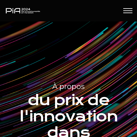
À propos
du prix de
l'innovation
Catégories
dans
Rétrospective