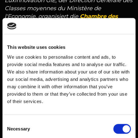
Luxinnovation GIE, der Direction Générale des
Classes moyennes du Ministère de
l'Economie, organisiert die
Chambre des
Métiers
diese 8. Ausgabe des Prix de
l'Innovation pour l'Artisanat mit dem Ziel,
Unternehmer zu ermutigen und anzuregen,
This website uses cookies
eine auf Innovation basierende Strategie zu
verfolgen, um ihre Wettbewerbsfähigkeit auf
We use cookies to personalise content and ads, to
nationaler Ebene und in ausländischen
provide social media features and to analyse our traffic.
Märkten zu sichern.
We also share information about your use of our site with
our social media, advertising and analytics partners who
Unternehmen aus allen Bereichen des
may combine it with other information that you’ve
Handwerks - Lebensmittel, Mode-
provided to them or that they’ve collected from your use
Gesundheit-Hygiene, Mechanik, Bauwesen,
of their services.
Kommunikation und verschiedene andere
handwerkliche Tätigkeiten - können ihre
Consent
Bewerbung in einer oder mehreren der
Necessary
Selection
folgenden fünf Kategorien einreichen: