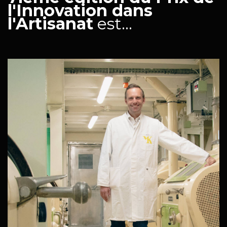
l'Innovation dans
2019
l'Artisanat
est...
2017
2013
2010
2008
2006